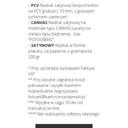
•
PCV
Nadruk satynowy bezpośrednio
na PCV grubości 10 mm, z gotowym
systemem zawieszeń
•
CANVAS
Nadruk satynowy na
materiale typu CANVAS (oparty na
stelażu typu blejtrama) - tzw.
"FOTOOBRAZ”
•
SATYNOWY
Wydruk w formie
plakatu, na papierze o gramaturze
200 gr
* Przy sprzedaży wystawiam Fakturę
VAT
** Przy wysyłce zagranicę koszt
pakowania i wysyłki kurierem
indywidualnie negocjowany
fotoart@bartoszmaciejewski.pl
*** Wysyłka w ciągu 10 dni od
transakcji on-line
**** Nie realizujemy odbioru własnego