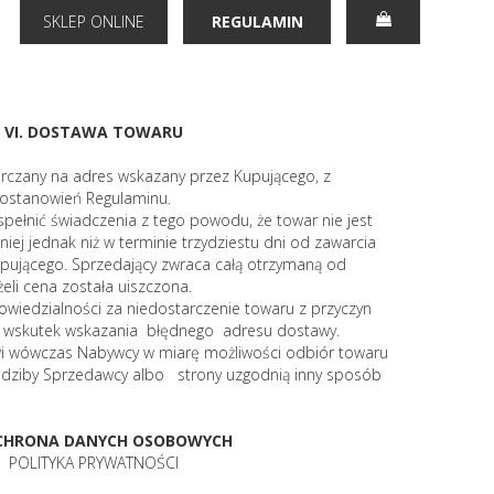
SKLEP ONLINE
REGULAMIN
VI. DOSTAWA TOWARU
rczany na adres wskazany przez Kupującego, z
ostanowień Regulaminu.
spełnić świadczenia z tego powodu, że towar nie jest
niej jednak niż w terminie trzydziestu dni od zawarcia
ującego. Sprzedający zwraca całą otrzymaną od
eli cena została uiszczona.
wiedzialności za niedostarczenie towaru z przyczyn
p. wskutek wskazania błędnego adresu dostawy.
i wówczas Nabywcy w miarę możliwości odbiór towaru
iedziby Sprzedawcy albo strony uzgodnią inny sposób
 OCHRONA DANYCH OSOBOWYCH
POLITYKA PRYWATNOŚCI