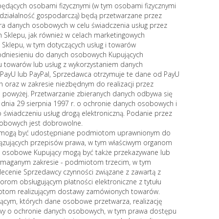
ędących osobami fizycznymi (w tym osobami fizycznymi
ziałalność gospodarczą) będą przetwarzane przez
ra danych osobowych w celu świadczenia usług przez
Sklepu, jak również w celach marketingowych
Sklepu, w tym dotyczących usług i towarów
odniesieniu do danych osobowych Kupujących
u towarów lub usług z wykorzystaniem danych
ayU lub PayPal, Sprzedawca otrzymuje te dane od PayU
h oraz w zakresie niezbędnym do realizacji przez
powyżej. Przetwarzanie zbieranych danych odbywa się
 dnia 29 sierpnia 1997 r. o ochronie danych osobowych i
 o świadczeniu usług drogą elektroniczną. Podanie przez
obowych jest dobrowolne.
 mogą być udostępniane podmiotom uprawnionym do
ązujących przepisów prawa, w tym właściwym organom
e osobowe Kupujący mogą być także przekazywane lub
ymaganym zakresie - podmiotom trzecim, w tym
cenie Sprzedawcy czynności związane z zawartą z
rom obsługującym płatności elektroniczne z tytułu
tom realizującym dostawy zamówionych towarów.
ącym, których dane osobowe przetwarza, realizację
awy o ochronie danych osobowych, w tym prawa dostępu