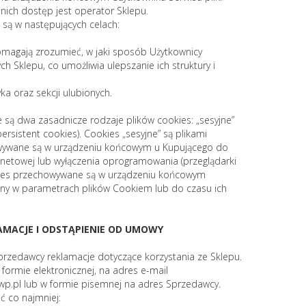
ich dostęp jest operator Sklepu.
e są w następujących celach:
pomagają zrozumieć, w jaki sposób Użytkownicy
ch Sklepu, co umożliwia ulepszanie ich struktury i
a oraz sekcji ulubionych.
są dwa zasadnicze rodzaje plików cookies: „sesyjne”
persistent cookies). Cookies „sesyjne” są plikami
wywane są w urządzeniu końcowym u Kupującego do
rnetowej lub wyłączenia oprogramowania (przeglądarki
cookies przechowywane są w urządzeniu końcowym
ony w parametrach plików Cookiem lub do czasu ich
KLAMACJE I ODSTĄPIENIE OD UMOWY
przedawcy reklamacje dotyczące korzystania ze Sklepu.
 formie elektronicznej, na adres e-mail
wp.pl
lub w formie pisemnej na adres Sprzedawcy.
ć co najmniej: