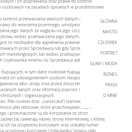
bowych i ich poprawiania oraz prawa do kontroli
ch osobowych na zasadach opisanych w przedmiotowej
do kontroli przetwarzania własnych danych osobowych,
GŁÓWNA
 prawo do wniesienia pisemnego, umotywowanego
zania jego danych ze względu na jego szczególną
MIASTO
przeciwu wobec przetwarzania jego danych, gdy
jest to niezbędne dla wypełnienia prawnie
CZŁOWIEK
lizowanych przez Sprzedawcę lub gdy Sprzedawca
PORTRET
lach marketingowych, lub wobec przekazywania przez
 Użytkownika innemu niż Sprzedawca administratorowi
GLAM | MODA
ce Kupujących, w tym dane osobowe Kupujących są
BIZNES
przed ich udostępnieniem osobom nieupoważnionym, a
jawnienia albo utraty oraz przed zniszczeniem lub
PRASA
kazanych danych oraz informacji poprzez stosowanie
hnicznych i organizacyjnych.
O MNIE
es. Pliki cookies (tzw. „ciasteczka”) stanowią
lności pliki tekstowe, które przechowywane są w
go i przeznaczone są do korzystania ze stron
zazwyczaj zawierają nazwę strony internetowej, z której
a ich na urządzeniu końcowym oraz unikalny numer.
 urządzeniu końcowym Użytkownika Serwisu pliki