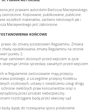
iona jest prawami autorskimi Bartosza Maciejewskiego.
ą zastrzeżone. Kopiowanie, publikowanie, publiczne
nie wszelkich materiałów, zarówno tekstowych jak i
osza Maciejewskiego jest zabronione.
 POSTANOWIENIA KOŃCOWE
e prawo do zmiany postanowień Regulaminu. Zmiana
 chwilą opublikowania zmiany Regulaminu na stronie
wień punktu 2.
jmuje zamówień złożonych przed wejściem w życie
ie obejmuje Umów sprzedaży zawartych przed wejściem
ch w Regulaminie zastosowanie mają przepisy
rawa polskiego, a szczególnie przepisy Kodeksu
danych osobowych, ustawy o świadczeniu usług drogą
 o ochronie niektórych praw konsumentów oraz o
wyrządzoną przez produkt niebezpieczny.
ronami rozstrzygane będą przez właściwy sąd
ci będą dążyły do rozwiązania sporu polubownie.