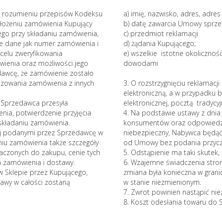
 w rozumieniu przepisów Kodeksu
a) imię, nazwisko, adres, adre
złożeniu zamówienia Kupujący
b) datę zawarcia Umowy sprze
go przy składaniu zamówienia,
c) przedmiot reklamacji
e dane jak numer zamówienia i
d) żądania Kupującego;
celu zweryfikowania
e) wszelkie istotne okolicznoś
ienia oraz możliwości jego
dowodami
dawcę, że zamówienie zostało
lizowania zamówienia z innych
3. O rozstrzygnięciu reklamac
elektroniczną, a w przypadku
 Sprzedawca przesyła
elektronicznej, pocztą tradycyj
nia, potwierdzenie przyjęcia
4. Na podstawie ustawy z dnia
składaniu zamówienia.
konsumentów oraz odpowiedzi
ej podanymi przez Sprzedawcę w
niebezpieczny, Nabywca będą
iu zamówienia także szczegóły
od Umowy bez podania przyczy
naczonych do zakupu, cenie tych
5. Odstąpienie ma taki skutek
 zamówienia i dostawy.
6. Wzajemne świadczenia stron
w Sklepie przez Kupującego,
zmiana była konieczna w grani
awy w całości zostaną
w stanie niezmienionym.
7. Zwrot powinien nastąpić niez
8. Koszt odesłania towaru do 