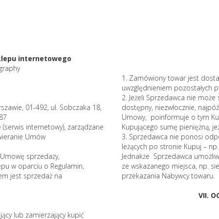
klepu internetowego
graphy
1. Zamówiony towar jest dosta
uwzględnieniem pozostałych p
2. Jeżeli Sprzedawca nie może 
szawie, 01-492, ul. Sobczaka 18,
dostępny, niezwłocznie, najpóź
 87
Umowy, poinformuje o tym Kup
e (serwis internetowy), zarządzane
Kupującego sumę pieniężną, jeż
wieranie Umów
3. Sprzedawca nie ponosi odpo
leżących po stronie Kupuj – n
rł Umowę sprzedaży,
Jednakże Sprzedawca umożliw
pu w oparciu o Regulamin,
ze wskazanego miejsca, np. s
em jest sprzedaż na
przekazania Nabywcy towaru.
VII.
ujący lub zamierzający kupić