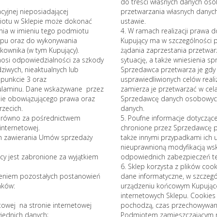
do treści własnych danych oso
cyjnej nieposiadającej
przetwarzania własnych dany
miotu w Sklepie może dokonać
ustawie.
nia w imieniu tego podmiotu
4. W ramach realizacji prawa 
lepu oraz do wykonywania
Kupujący ma w szczególności
kownika (w tym Kupujący).
żądania zaprzestania przetwar
onosi odpowiedzialności za szkody
sytuację, a także wniesienia s
wych, nieaktualnych lub
Sprzedawca przetwarza je gdy 
punkcie 3 oraz
usprawiedliwionych celów rea
ulaminu. Dane wskazywane przez
zamierza je przetwarzać w ce
ie obowiązującego prawa oraz
Sprzedawcę danych osobowych
rzecich.
danych.
 (zarówno za pośrednictwem
5. Poufne informacje dotyczą
internetowej.
chronione przez Sprzedawcę 
ym zawierania Umów sprzedaży
także innymi przypadkami ich u
nieuprawnioną modyfikacją ws
y jest zabronione za wyjątkiem
odpowiednich zabezpieczeń tec
.
6. Sklep korzysta z plików cooki
eżeniem pozostałych postanowień
dane informatyczne, w szczegó
nków:
urządzeniu końcowym Kupujące
internetowych Sklepu. Cookies 
towej na stronie internetowej
pochodzą, czas przechowywani
iednich danych;
Podmiotem zamieszczającym na