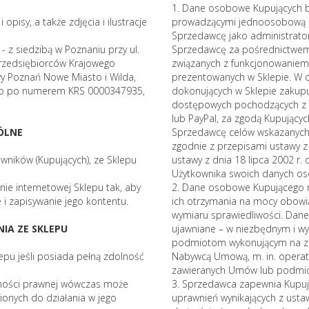
1. Dane osobowe Kupujących b
 opisy, a także zdjęcia i ilustracje
prowadzącymi jednoosobową d
Sprzedawcę jako administrato
- z siedzibą w Poznaniu przy ul.
Sprzedawcę za pośrednictwem 
Przedsiębiorców Krajowego
związanych z funkcjonowaniem 
 Poznań Nowe Miasto i Wilda,
prezentowanych w Sklepie. W 
ego po numerem KRS 0000347935,
dokonujących w Sklepie zakup
dostępowych pochodzących z P
lub PayPal, za zgodą Kupującyc
ÓLNE
Sprzedawcę celów wskazanych 
zgodnie z przepisami ustawy z
owników (Kupujących), ze Sklepu
ustawy z dnia 18 lipca 2002 r.
Użytkownika swoich danych os
nie internetowej Sklepu tak, aby
2. Dane osobowe Kupującego
 i zapisywanie jego kontentu.
ich otrzymania na mocy obowi
wymiaru sprawiedliwości. Dan
NIA ZE SKLEPU
ujawniane – w niezbędnym i w
podmiotom wykonującym na zle
epu jeśli posiada pełną zdolność
Nabywcą Umową, m. in. operato
zawieranych Umów lub podmio
ynności prawnej wówczas może
3. Sprzedawca zapewnia Kupuj
onych do działania w jego
uprawnień wynikających z ust