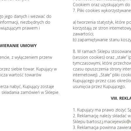
Cookiem oraz uzyskującym do n
7. Pliki cookies wykorzystywan
go jego danych i wezwać do
informacji, niezbędnych do
a) tworzenia statystyk, które 
owiązującym prawem i
korzystają ze stron internetowy
zawartości;
b) zapamiętywanie stanu koszyk
AWIERANIE UMOWY
8. W ramach Sklepu stosowane 
ncie, z wyłączeniem przerw
(session cookies) oraz „stałe” (
tymczasowymi, które przecho
rzez siebie towar. Kupujący w
czasu opuszczenia strony inte
licza wartość towarów
internetowej). „Stałe” pliki 
Kupującego przez czas określ
erza nabyć, Kupujący zostaje
usunięcia przez Kupującego.
 składania zamówień w Sklepie.
VIII. RE
1. Kupujący ma prawo złożyć S
2. Reklamację należy składać w
Sklepu
bartosz.j.maciejewski@
3. Reklamacja powinna zawiera