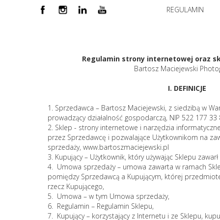
REGULAMIN
Regulamin strony internetowej oraz s
Bartosz Maciejewski Photo
I. DEFINICJE
1. Sprzedawca – Bartosz Maciejewski, z siedzibą w War
prowadzący działalność gospodarczą, NIP 522 177 33
2. Sklep - strony internetowe i narzędzia informatyczn
przez Sprzedawcę i pozwalające Użytkownikom na za
sprzedaży,
www.bartoszmaciejewski.pl
3. Kupujący – Użytkownik, który używając Sklepu zawa
4. Umowa sprzedaży – umowa zawarta w ramach Skle
pomiędzy Sprzedawcą a Kupującym, której przedmiot
rzecz Kupującego,
5. Umowa – w tym Umowa sprzedaży,
6. Regulamin – Regulamin Sklepu,
7. Kupujący – korzystający z Internetu i ze Sklepu, kup