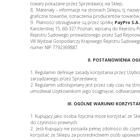
towary pokazane przez Sprzedawcę via Sklep,
8. Materiały – informacje na stronach Sklepu, tj. nazwy i
graficzne towarów, oznaczenia producentów towarów,
9. Płatności obsługiwane są przez spółkę
PayPro S.A.
Kanclerskiej 15, 60-327 Poznań, wpisaną do Rejestru 
Rejestru Sądowego prowadzonego przez Sąd Rejonowy
VIII Wydział Gospodarczy Krajowego Rejestru Sądow
numer NIP 7792369887.
II. POSTANOWIENIA OG
1. Regulamin definiuje zasady korzystania przez Użytk
zarządzanego przez Sprzedawcę.
2. Regulamin udostępniany jest przez cały czas na stro
umożliwiał Użytkownikom jego ściągnięcie, odtwarzanie
III. OGÓLNE WARUNKI KORZYSTA
1. Kupujący jako osoba fizyczna może korzystać ze Skl
do czynności prawnych.
2. Jeśli Kupujący nie posiada pełnej zdolności do cz
korzystać ze Sklepu za pośrednictwem osób upoważni