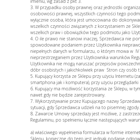
imieniu, wg zasad z pkt 3.
3. W przypadku osoby prawnej oraz jednostki organiza
osobowości prawnej, wszystkich czynności tego pod
wyłącznie osoba, która jest umocowana do dokonywa
wszelkich czynności związanych z korzystaniem ze Sk
wszelkich praw i obowiązków tego podmiotu jako Użyt
4. O ile prawo nie stanowi inaczej, Sprzedawca nie p
spowodowane podaniem przez Użytkownika nieprawdzi
niepełnych danych w formularzu, o którym mowa w IV 
nieprzestrzeganiem przez Użytkownika warunków Reg
Użytkownika nie mogą naruszać przepisów powszechn
dóbr osobistych i jakichkolwiek praw Stron czy osób t
5. Kupujący korzysta ze Sklepu przy użyciu Internetu
smartphona jak i komputera), przy użyciu przeglądarki 
6. Kupujący ma możliwość korzystania ze Sklepu, w t
nawet gdy nie będzie zarejestrowany.
7. Wykorzystywanie przez Kupującego nazwy Sprzedawc
sytuacji, gdy Sprzedawca udzieli na to pisemnej zgody
8. Zawarcie Umowy sprzedaży jest możliwe, z zastrz
Regulaminu, po spełnieniu łącznie następujących waru
a) właściwego wypełnienia formularza w formie interne
Sklepu, konieczne do tego jest jednak podanie odpow