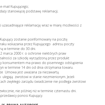
s e-mail Kupującego;
daży stanowiącej podstawę reklamacji;
ci uzasadniające reklamację wraz w miarę możliwości z
ji Kupujący zostanie poinformowany na pocztę
 braku wskazania przez Kupującego adresu poczty
ną w terminie do 30 dni.
 2 marca 2000 r. o ochronie niektórych praw
alności za szkodę wyrządzoną przez produkt
cy konsumentem ma prawo do pisemnego odstąpienia
n w terminie 14 dni od dnia otrzymania towaru.
, że Umowa jest uważana za niezawartą.
 ulegają zwrotowi w stanie niezmienionym. Jeżeli
cach zwykłego zarządu świadczenie nie podlega zwrotowi
włocznie, nie później niż w terminie czternastu dni.
Sprzedawcy ponosi Kupujący.
IX. PRAWA AUTORSKIE