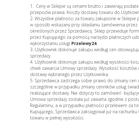
1. Ceny w Sklepie są cenami brutto i zawierają podate
przepisów prawa. Koszty dostawy towaru do Użytkowni
2. Wszystkie płatności za towary zakupione w Sklepi
w sposób wskazany przy składaniu zamówienia przez 
określonych przez Sprzedawcę. Sklep przewiduje form
przez Kupującego za pomocą narzędzi płatniczych udos
wykorzystaniu usługi
Przelewy24
.
3. Użytkownik dokonuje zakupu według cen obowiązuj
sprzedaży.
4. Użytkownik dokonuje zakupu według wysokości kos
chwili zawarcia Umowy sprzedaży. Wysokość kosztów
dostawy wybranego przez Użytkownika.
5. Sprzedawca zastrzega sobie prawo do zmiany cen 
szczególnie w przypadku zmiany cenników usług świa
realizujące dostawy. Nie dotyczy to zamówień będących w
Umowa sprzedaży została już zawarta zgodnie z posta
Regulaminu, a w przypadku płatności przelewem za to
Kupującego, Sprzedawca zaksięgował już na rachunk
towaru w pełnej wysokości.