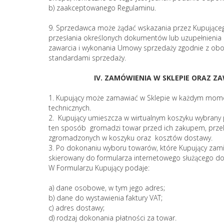
b) zaakceptowanego Regulaminu.
9. Sprzedawca może żądać wskazania przez Kupujące
przesłania określonych dokumentów lub uzupełnienia 
zawarcia i wykonania Umowy sprzedaży zgodnie z ob
standardami sprzedaży.
IV. ZAMÓWIENIA W SKLEPIE ORAZ Z
1. Kupujący może zamawiać w Sklepie w każdym mome
technicznych.
2. Kupujący umieszcza w wirtualnym koszyku wybrany p
ten sposób gromadzi towar przed ich zakupem, prze
zgromadzonych w koszyku oraz kosztów dostawy.
3. Po dokonaniu wyboru towarów, które Kupujący zami
skierowany do formularza internetowego służącego do
W Formularzu Kupujący podaje:
a) dane osobowe, w tym jego adres;
b) dane do wystawienia faktury VAT;
c) adres dostawy;
d) rodzaj dokonania płatności za towar.