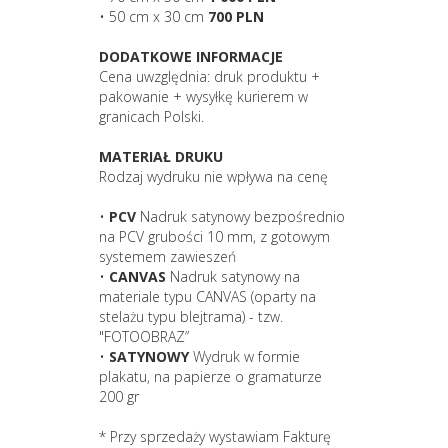
• 50 cm x 30 cm
700 PLN
DODATKOWE INFORMACJE
Cena uwzględnia: druk produktu +
pakowanie + wysyłkę kurierem w
granicach Polski.
MATERIAŁ DRUKU
Rodzaj wydruku nie wpływa na cenę
•
PCV
Nadruk satynowy bezpośrednio
na PCV grubości 10 mm, z gotowym
systemem zawieszeń
•
CANVAS
Nadruk satynowy na
materiale typu CANVAS (oparty na
stelażu typu blejtrama) - tzw.
"FOTOOBRAZ”
•
SATYNOWY
Wydruk w formie
plakatu, na papierze o gramaturze
200 gr
* Przy sprzedaży wystawiam Fakturę