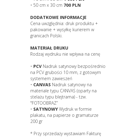
• 50 cm x 30 cm
700 PLN
DODATKOWE INFORMACJE
Cena uwzględnia: druk produktu +
pakowanie + wysyłkę kurierem w
granicach Polski.
MATERIAŁ DRUKU
Rodzaj wydruku nie wpływa na cenę
•
PCV
Nadruk satynowy bezpośrednio
na PCV grubości 10 mm, z gotowym
systemem zawieszeń
•
CANVAS
Nadruk satynowy na
materiale typu CANVAS (oparty na
stelażu typu blejtrama) - tzw.
"FOTOOBRAZ”
•
SATYNOWY
Wydruk w formie
plakatu, na papierze o gramaturze
200 gr
* Przy sprzedaży wystawiam Fakturę