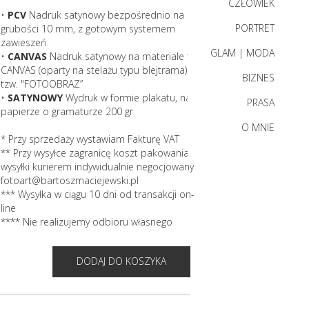
CZŁOWIEK
•
PCV
Nadruk satynowy bezpośrednio na PCV
PORTRET
grubości 10 mm, z gotowym systemem
zawieszeń
GLAM | MODA
•
CANVAS
Nadruk satynowy na materiale typu
CANVAS (oparty na stelażu typu blejtrama) -
BIZNES
tzw. "FOTOOBRAZ”
•
SATYNOWY
Wydruk w formie plakatu, na
PRASA
papierze o gramaturze 200 gr
O MNIE
* Przy sprzedaży wystawiam Fakturę VAT
** Przy wysyłce zagranicę koszt pakowania i
wysyłki kurierem indywidualnie negocjowany
fotoart@bartoszmaciejewski.pl
*** Wysyłka w ciągu 10 dni od transakcji on-
line
**** Nie realizujemy odbioru własnego
DODAJ DO KOSZYKA