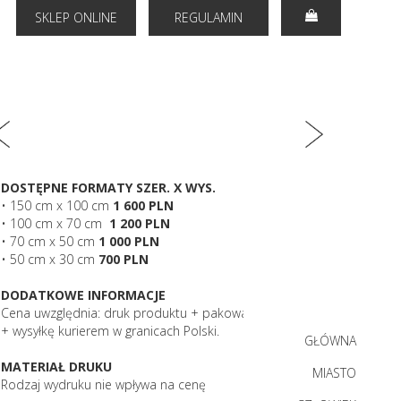
SKLEP ONLINE
REGULAMIN
DOSTĘPNE FORMATY SZER. X WYS.
• 150 cm x 100 cm
1 600 PLN
• 100 cm x 70 cm
1 200 PLN
• 70 cm x 50 cm
1 000 PLN
• 50 cm x 30 cm
700 PLN
DODATKOWE INFORMACJE
Cena uwzględnia: druk produktu + pakowanie
+ wysyłkę kurierem w granicach Polski.
GŁÓWNA
MATERIAŁ DRUKU
MIASTO
Rodzaj wydruku nie wpływa na cenę