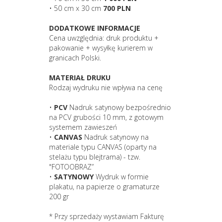
• 50 cm x 30 cm
700 PLN
DODATKOWE INFORMACJE
Cena uwzględnia: druk produktu +
pakowanie + wysyłkę kurierem w
granicach Polski.
MATERIAŁ DRUKU
Rodzaj wydruku nie wpływa na cenę
•
PCV
Nadruk satynowy bezpośrednio
na PCV grubości 10 mm, z gotowym
systemem zawieszeń
•
CANVAS
Nadruk satynowy na
materiale typu CANVAS (oparty na
stelażu typu blejtrama) - tzw.
"FOTOOBRAZ”
•
SATYNOWY
Wydruk w formie
plakatu, na papierze o gramaturze
200 gr
* Przy sprzedaży wystawiam Fakturę