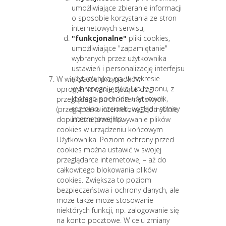
umożliwiające zbieranie informacji
o sposobie korzystania ze stron
internetowych serwisu;
"funkcjonalne"
pliki cookies,
umożliwiające "zapamiętanie"
wybranych przez użytkownika
ustawień i personalizację interfejsu
użytkownika, np. w zakresie
W większości przypadków
wybranego języka lub regionu, z
oprogramowanie służące do
którego pochodzi użytkownik,
przeglądania stron internetowych
rozmiaru czcionki, wyglądu strony
(przeglądarka internetowa) domyślnie
internetowej itp.
dopuszcza przechowywanie plików
cookies w urządzeniu końcowym
Użytkownika. Poziom ochrony przed
cookies można ustawić w swojej
przeglądarce internetowej – aż do
całkowitego blokowania plików
cookies. Zwiększa to poziom
bezpieczeństwa i ochrony danych, ale
może także może stosowanie
niektórych funkcji, np. zalogowanie się
na konto pocztowe. W celu zmiany